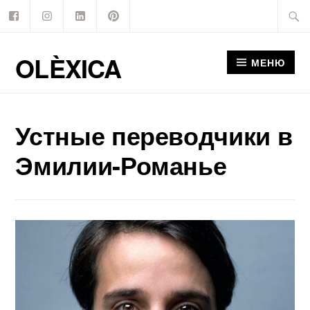
Facebook
Instagram
Linkedin
Pinterest
Перейти
Найти
к
содержимому
OLÈXICA
МЕНЮ
Устные переводчики в
Эмилии-Романье